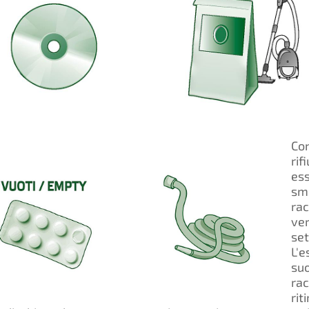
Con
rif
ess
sm
ra
ve
se
L'
suo
ra
rit